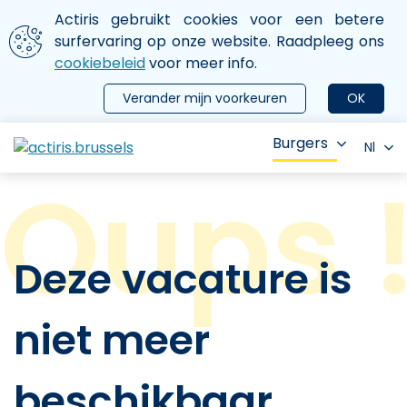
Aller au contenu principal
We gebruiken cookies
Actiris gebruikt cookies voor een betere
ermer le menu
surfervaring op onze website. Raadpleeg ons
cookiebeleid
voor meer info.
Verander mijn voorkeuren
OK
Burgers
Nl
Deze vacature is
niet meer
beschikbaar.