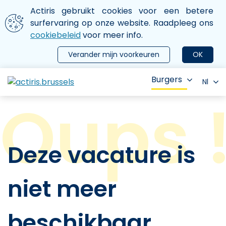
Aller au contenu principal
We gebruiken cookies
Actiris gebruikt cookies voor een betere
ermer le menu
surfervaring op onze website. Raadpleeg ons
cookiebeleid
voor meer info.
Verander mijn voorkeuren
OK
Burgers
Nl
Deze vacature is
niet meer
beschikbaar.