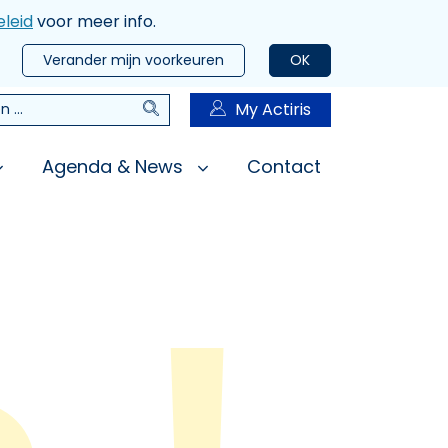
leid
voor meer info.
Verander mijn voorkeuren
OK
Zoeken
My Actiris
n
Agenda & News
Contact