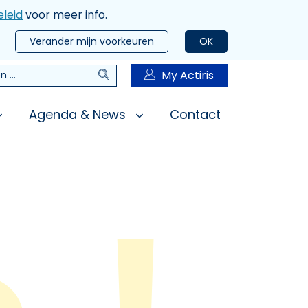
leid
voor meer info.
Verander mijn voorkeuren
OK
Zoeken
My Actiris
n
Agenda & News
Contact