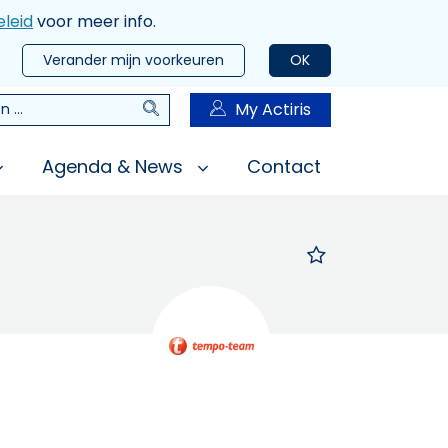
leid
voor meer info.
Verander mijn voorkeuren
OK
Zoeken
My Actiris
n
Agenda & News
Contact