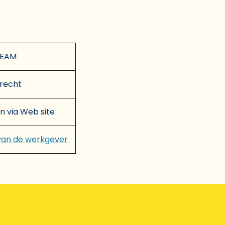
TEAM
brecht
en via Web site
van de werkgever