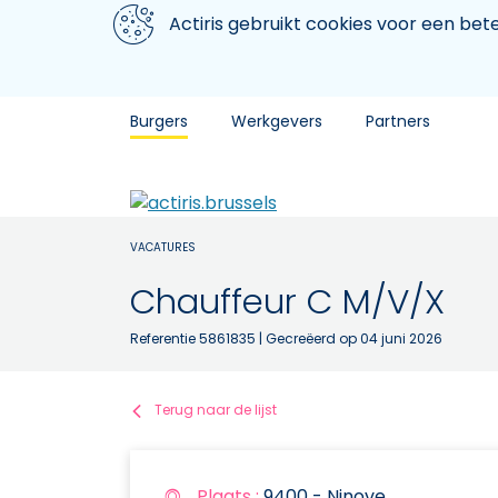
Aller au contenu principal
We gebruiken cookies
Actiris gebruikt cookies voor een be
Burgers
Werkgevers
Partners
VACATURES
Chauffeur C M/V/X
Referentie 5861835
| Gecreëerd op 04 juni 2026
Terug naar de lijst
Plaats :
9400 - Ninove