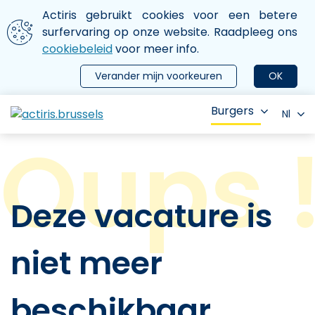
Aller au contenu principal
We gebruiken cookies
Actiris gebruikt cookies voor een betere
ermer le menu
surfervaring op onze website. Raadpleeg ons
cookiebeleid
voor meer info.
Verander mijn voorkeuren
OK
Burgers
Nl
Deze vacature is
niet meer
beschikbaar.