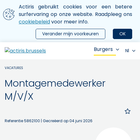
Aller au contenu principal
We gebruiken cookies
Actiris gebruikt cookies voor een betere
ermer le menu
surfervaring op onze website. Raadpleeg ons
cookiebeleid
voor meer info.
Verander mijn voorkeuren
OK
Burgers
Nl
VACATURES
Montagemedewerker
M/V/X
Referentie 5862100
| Gecreëerd op 04 juni 2026