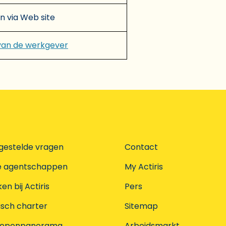
en via Web site
van de werkgever
gestelde vragen
Contact
e agentschappen
My Actiris
n bij Actiris
Pers
isch charter
Sitemap
oepenpanorama
Arbeidsmarkt