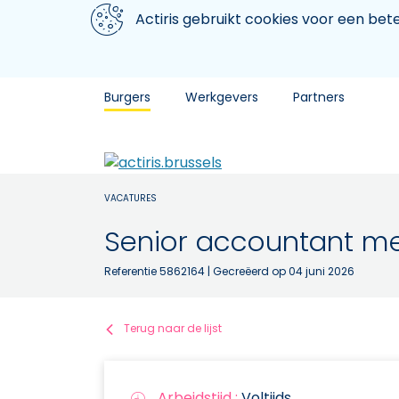
Aller au contenu principal
We gebruiken cookies
Actiris gebruikt cookies voor een be
Burgers
Werkgevers
Partners
VACATURES
Senior accountant me
Referentie 5862164
| Gecreëerd op 04 juni 2026
Terug naar de lijst
Arbeidstijd :
Voltijds