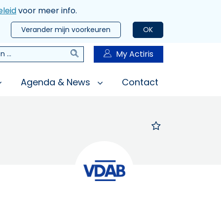
leid
voor meer info.
Verander mijn voorkeuren
OK
Zoeken
My Actiris
n
Agenda & News
Contact