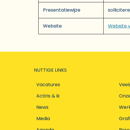
Presentatiewijze
solliciter
Website
Website 
NUTTIGE LINKS
Vacatures
Veel
Actiris & ik
Onz
News
Werke
Media
Graf
Agenda
Ber