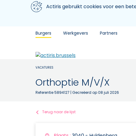
Aller au contenu principal
We gebruiken cookies
Actiris gebruikt cookies voor een be
Burgers
Werkgevers
Partners
VACATURES
Orthoptie M/V/X
Referentie 5894127
| Gecreëerd op 08 juli 2026
Terug naar de lijst
Plaats :
3040 - Huldenberg