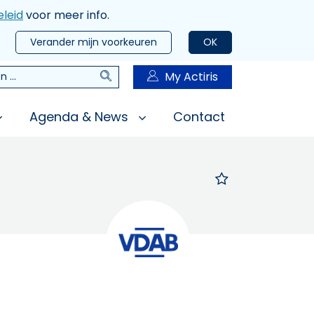
leid
voor meer info.
Verander mijn voorkeuren
OK
Zoeken
My Actiris
n
Agenda & News
Contact