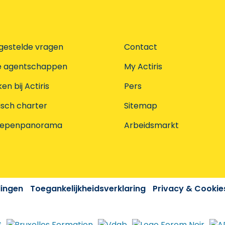
gestelde vragen
Contact
e agentschappen
My Actiris
n bij Actiris
Pers
isch charter
Sitemap
oepenpanorama
Arbeidsmarkt
dingen
Toegankelijkheidsverklaring
Privacy & Cookie