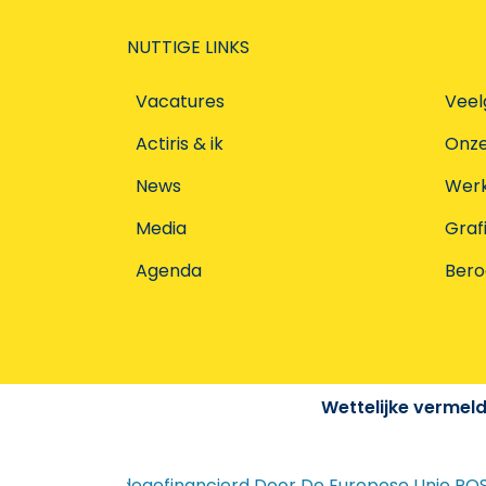
NUTTIGE LINKS
Vacatures
Veel
Actiris & ik
Onz
News
Werke
Media
Graf
Agenda
Ber
Wettelijke vermel