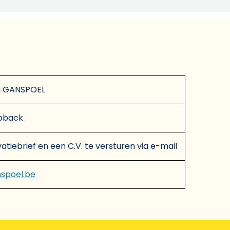
 GANSPOEL
bback
atiebrief en een C.V. te versturen via e-mail
spoel.be