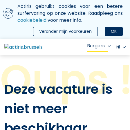
Aller au contenu principal
We gebruiken cookies
Actiris gebruikt cookies voor een betere
ermer le menu
surfervaring op onze website. Raadpleeg ons
cookiebeleid
voor meer info.
Verander mijn voorkeuren
OK
Burgers
Nl
Deze vacature is
niet meer
beschikbaar.