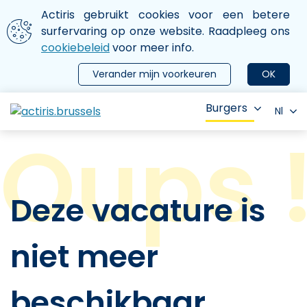
Aller au contenu principal
We gebruiken cookies
Actiris gebruikt cookies voor een betere
ermer le menu
surfervaring op onze website. Raadpleeg ons
cookiebeleid
voor meer info.
Verander mijn voorkeuren
OK
Burgers
Nl
Deze vacature is
niet meer
beschikbaar.