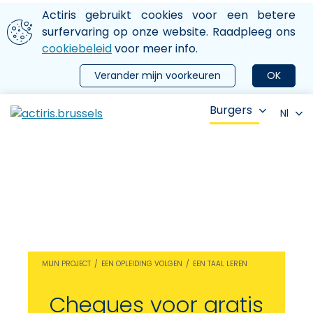
Aller au contenu principal
We gebruiken cookies
Actiris gebruikt cookies voor een betere
ermer le menu
surfervaring op onze website. Raadpleeg ons
cookiebeleid
voor meer info.
Verander mijn voorkeuren
OK
Burgers
Nl
MIJN PROJECT
EEN OPLEIDING VOLGEN
EEN TAAL LEREN
Cheques voor gratis